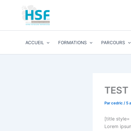
Aller
au
contenu
ACCUEIL
FORMATIONS
PARCOURS
TEST
Par
cedric
/
5 
[title styl
Lorem ipsum