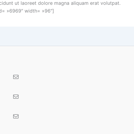
cidunt ut laoreet dolore magna aliquam erat volutpat.
d= »6969″ width= »96″]